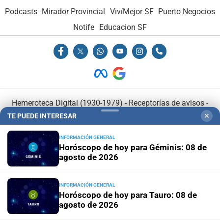
Podcasts
Mirador Provincial
VivíMejor SF
Puerto Negocios
Notife
Educacion SF
Hemeroteca Digital (1930-1979)
-
Receptorías de avisos
-
Administración y Publicidad
-
Elementos institucionales
-
TE PUEDE INTERESAR
✕
Opcionales con El Litoral
-
MediaKit
INFORMACIÓN GENERAL
Horóscopo de hoy para Géminis: 08 de
agosto de 2026
El Litoral es miembro de:
INFORMACIÓN GENERAL
Horóscopo de hoy para Tauro: 08 de
agosto de 2026