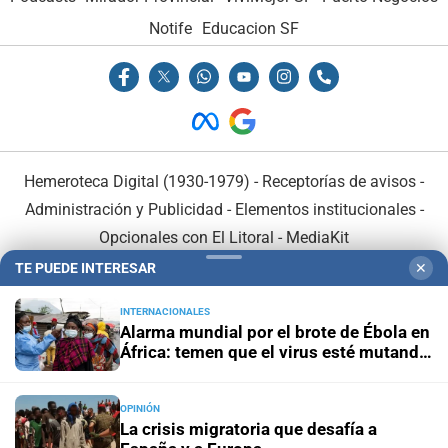
Notife
Educacion SF
Hemeroteca Digital (1930-1979)
-
Receptorías de avisos
-
Administración y Publicidad
-
Elementos institucionales
-
Opcionales con El Litoral
-
MediaKit
TE PUEDE INTERESAR
✕
El Litoral es miembro de:
INTERNACIONALES
Alarma mundial por el brote de Ébola en
África: temen que el virus esté mutando
tras superar los 4.000 casos
OPINIÓN
En Asociación con:
La crisis migratoria que desafía a