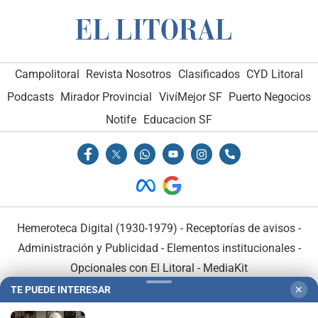
Campolitoral
Revista Nosotros
Clasificados
CYD Litoral
Podcasts
Mirador Provincial
VivíMejor SF
Puerto Negocios
Notife
Educacion SF
Hemeroteca Digital (1930-1979)
-
Receptorías de avisos
-
Administración y Publicidad
-
Elementos institucionales
-
Opcionales con El Litoral
-
MediaKit
TE PUEDE INTERESAR
✕
El Litoral es miembro de: