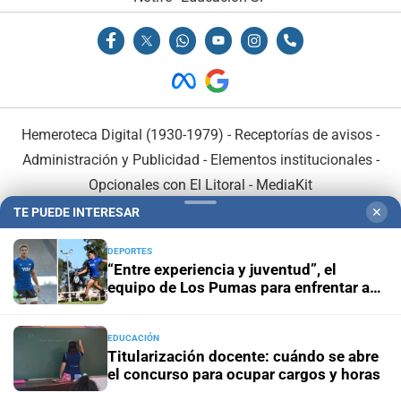
Hemeroteca Digital (1930-1979)
-
Receptorías de avisos
-
Administración y Publicidad
-
Elementos institucionales
-
Opcionales con El Litoral
-
MediaKit
TE PUEDE INTERESAR
✕
El Litoral es miembro de:
DEPORTES
“Entre experiencia y juventud”, el
equipo de Los Pumas para enfrentar a
Sudáfrica
EDUCACIÓN
En Asociación con:
Titularización docente: cuándo se abre
el concurso para ocupar cargos y horas