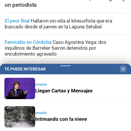
un periodista
El peor final
Hallaron sin vida al kitesurfista que era
buscado desde el jueves en la Laguna Setúbal
Femicidio en Córdoba
Caso Agostina Vega: dos
inquilinos de Barrelier fueron detenidos por
encubrimiento agravado
Tribunales de Santa Fe
Caso Jeremías Monzón: nueva
TE PUEDE INTERESAR
✕
imputación para la menor involucrada en el crimen
OPINIÓN
Conferencia de prensa
La causa por el geriátrico
Llegan Cartas y Mensajes
incendiado podría extenderse a otros establecimientos
clandestinos
OPINIÓN
Intimando con la nieve