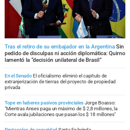
Tras el retiro de su embajador en la Argentina
Sin
pedido de disculpas ni acción diplomática: Quirno
lamentó la “decisión unilateral de Brasil”
En el Senado
El oficialismo eliminó el capítulo de
extranjerización de tierras del proyecto de propiedad
privada
Tope en haberes pasivos provinciales
Jorge Boasso:
"Mientras Anses paga un máximo de $ 2,8 millones, la
Corte avala jubilaciones que pasan los $ 18 millones"
Protocolos de seguridad
Santa Fe brinda