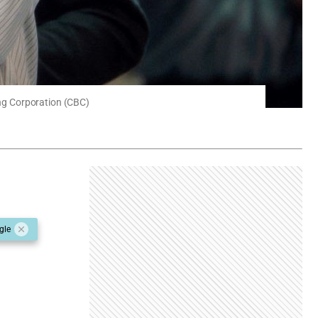
ng Corporation (CBC)
gle