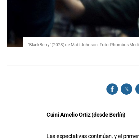
"BlackBerry" (2023) de Matt Johnson. Foto: Rhombus Media
Cuini Amelio Ortiz (desde Berlín)
Las expectativas continúan, y el primer