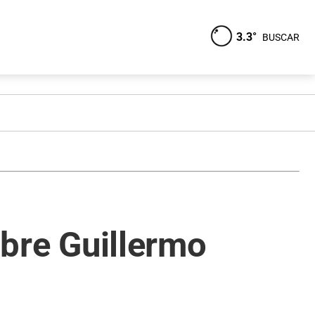
3.3°
BUSCAR
obre Guillermo