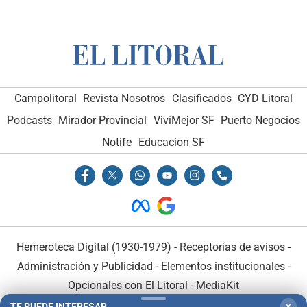
Campolitoral
Revista Nosotros
Clasificados
CYD Litoral
Podcasts
Mirador Provincial
VivíMejor SF
Puerto Negocios
Notife
Educacion SF
Hemeroteca Digital (1930-1979)
-
Receptorías de avisos
-
Administración y Publicidad
-
Elementos institucionales
-
Opcionales con El Litoral
-
MediaKit
TE PUEDE INTERESAR
✕