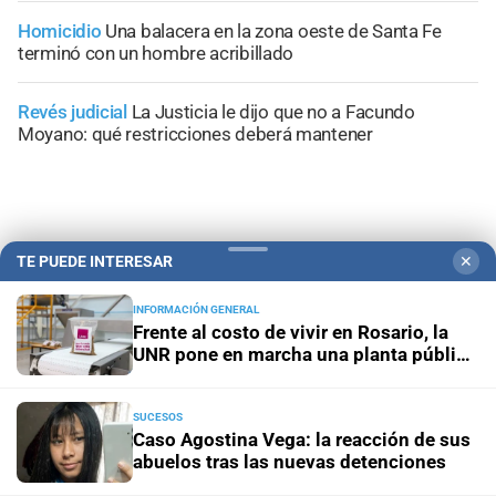
Homicidio
Una balacera en la zona oeste de Santa Fe
terminó con un hombre acribillado
Revés judicial
La Justicia le dijo que no a Facundo
Moyano: qué restricciones deberá mantener
TE PUEDE INTERESAR
✕
+
Información General
INFORMACIÓN GENERAL
Frente al costo de vivir en Rosario, la
UNR pone en marcha una planta pública
de alimentos
SUCESOS
Caso Agostina Vega: la reacción de sus
abuelos tras las nuevas detenciones