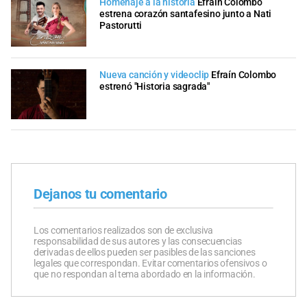
Homenaje a la historia
Efraín Colombo
estrena corazón santafesino junto a Nati
Pastorutti
Nueva canción y videoclip
Efraín Colombo
estrenó "Historia sagrada"
Dejanos tu comentario
Los comentarios realizados son de exclusiva
responsabilidad de sus autores y las consecuencias
derivadas de ellos pueden ser pasibles de las sanciones
legales que correspondan. Evitar comentarios ofensivos o
que no respondan al tema abordado en la información.