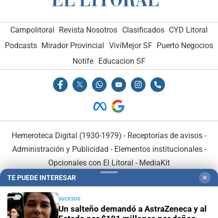
Campolitoral
Revista Nosotros
Clasificados
CYD Litoral
Podcasts
Mirador Provincial
VivíMejor SF
Puerto Negocios
Notife
Educacion SF
Hemeroteca Digital (1930-1979)
-
Receptorías de avisos
-
Administración y Publicidad
-
Elementos institucionales
-
Opcionales con El Litoral
-
MediaKit
TE PUEDE INTERESAR
✕
El Litoral es miembro de:
SUCESOS
Un salteño demandó a AstraZeneca y al