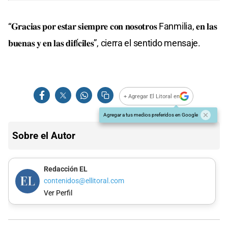
“𝐆𝐫𝐚𝐜𝐢𝐚𝐬 𝐩𝐨𝐫 𝐞𝐬𝐭𝐚𝐫 𝐬𝐢𝐞𝐦𝐩𝐫𝐞 𝐜𝐨𝐧 𝐧𝐨𝐬𝐨𝐭𝐫𝐨𝐬 Fanmilia, 𝐞𝐧 𝐥𝐚𝐬
𝐛𝐮𝐞𝐧𝐚𝐬 𝐲 𝐞𝐧 𝐥𝐚𝐬 𝐝𝐢𝐟í𝐜𝐢𝐥𝐞𝐬”, cierra el sentido mensaje.
+ Agregar El Litoral en
Agregar a tus medios preferidos en Google
Sobre el Autor
Redacción EL
contenidos@ellitoral.com
Ver Perfil