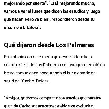
mejorando por suerte”. “Está mejorando mucho,
vamos a ver el lunes que dicen los estudios y luego
qué hacer. Pero va bien”, respondieron desde su
entorno a El Litoral.
Qué dijeron desde Los Palmeras
En sintonía con este mensaje desde la familia, la
cuenta oficial de Los Palmeras en Instagram emitió un
breve comunicado asegurando el buen estado de
salud de “Cacho” Deicas.
“𝐀𝐦𝐢𝐠𝐨𝐬, 𝐪𝐮𝐞𝐫𝐞𝐦𝐨𝐬 𝐜𝐨𝐦𝐩𝐚𝐫𝐭𝐢𝐫 𝐜𝐨𝐧 𝐮𝐬𝐭𝐞𝐝𝐞𝐬 𝐪𝐮𝐞 𝐧𝐮𝐞𝐬𝐭𝐫𝐨
𝐪𝐮𝐞𝐫𝐢𝐝𝐨 𝐂𝐚𝐜𝐡𝐨 𝐬𝐞 𝐞𝐧𝐜𝐮𝐞𝐧𝐭𝐫𝐚 𝐞𝐬𝐭𝐚𝐛𝐥𝐞 𝐲 𝐞𝐧 𝐞𝐯𝐨𝐥𝐮𝐜𝐢ó𝐧,