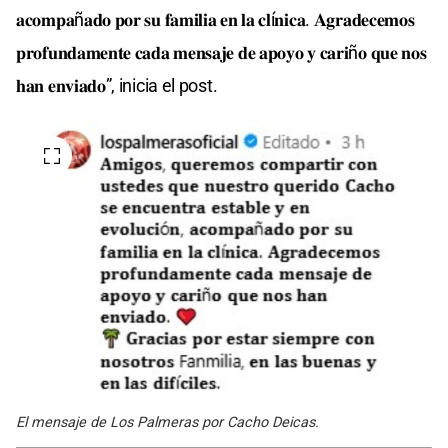
𝐚𝐜𝐨𝐦𝐩𝐚ñ𝐚𝐝𝐨 𝐩𝐨𝐫 𝐬𝐮 𝐟𝐚𝐦𝐢𝐥𝐢𝐚 𝐞𝐧 𝐥𝐚 𝐜𝐥í𝐧𝐢𝐜𝐚. 𝐀𝐠𝐫𝐚𝐝𝐞𝐜𝐞𝐦𝐨𝐬
𝐩𝐫𝐨𝐟𝐮𝐧𝐝𝐚𝐦𝐞𝐧𝐭𝐞 𝐜𝐚𝐝𝐚 𝐦𝐞𝐧𝐬𝐚𝐣𝐞 𝐝𝐞 𝐚𝐩𝐨𝐲𝐨 𝐲 𝐜𝐚𝐫𝐢ñ𝐨 𝐪𝐮𝐞 𝐧𝐨𝐬
𝐡𝐚𝐧 𝐞𝐧𝐯𝐢𝐚𝐝𝐨”, inicia el post.
El mensaje de Los Palmeras por Cacho Deicas.