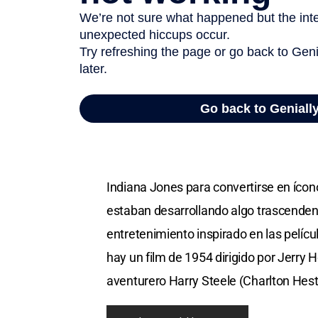
El propio personaje de Indiana Jones e
los seriales televisivos de los ‘30. Pen
originó tres secuelas, una serie televis
música compuesta por John Williams, un
“Volver al futuro”, “Los intocables” y “La
Es probable que una de las claves de l
Indiana Jones para convertirse en ícon
estaban desarrollando algo trascenden
entretenimiento inspirado en las pelíc
hay un film de 1954 dirigido por Jerry H
aventurero Harry Steele (Charlton Hest