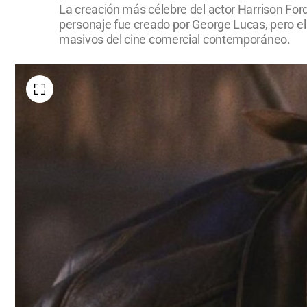
La creación más célebre del actor Harrison Ford
personaje fue creado por George Lucas, pero el
masivos del cine comercial contemporáneo.