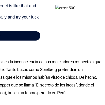
s una referencia y homenaje caricaturesco a los héroes de
sado y llevado a la pantalla de un modo tan efectivo, que
iva y un resurgimiento del género. A la vez que hizo de la
a de las más representativas de los ‘80, junto a las de
 misión”, entre otras.
a primera entrega de lo que después sería la saga de
o sea la inconsciencia de sus realizadores respecto a que
te. Tanto Lucas como Spielberg pretendían un
ulas que ellos mismos habían visto de chicos. De hecho,
opper que se llama “El secreto de los incas”, donde el
on), busca un tesoro perdido en Perú.