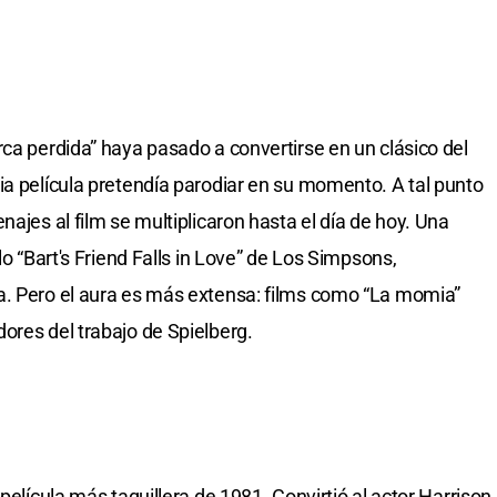
rca perdida” haya pasado a convertirse en un clásico del
ia película pretendía parodiar en su momento. A tal punto
najes al film se multiplicaron hasta el día de hoy. Una
lo “Bart's Friend Falls in Love” de Los Simpsons,
a. Pero el aura es más extensa: films como “La momia”
ores del trabajo de Spielberg.
película más taquillera de 1981. Convirtió al actor Harrison