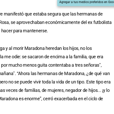
Agregar a tus medios preferidos en Goo
rre manifestó que estaba segura que las hermanas de
a Rosa, se aprovechaban económicamente del ex futbolista
 a hacer para mantenerse.
a y al morir Maradona heredan los hijos, no los
a me odie: se sacaron de encima a la familia, que era
por mucho menos guita contentaba a tres señoras",
 mañana". “Ahora las hermanas de Maradona, ¿de qué van
ro no se puede vivir toda la vida de un tipo. Este tipo era
s veces de familias, de mujeres, negador de hijos... ¡y lo
Maradona es enorme”, cerró exacerbada en el ciclo de