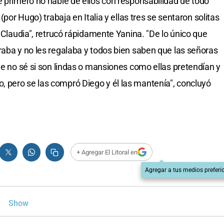
e primero no hablé de ellos con responsabilidad de todo
(por Hugo) trabaja en Italia y ellas tres se sentaron solitas
e Claudia", retrucó rápidamente Yanina. "De lo único que
raba y no les regalaba y todos bien saben que las señoras
ue no sé si son lindas o mansiones como ellas pretendían y
 pero se las compró Diego y él las mantenía", concluyó
+ Agregar El Litoral en
Agregar a tus medios preferi
Show