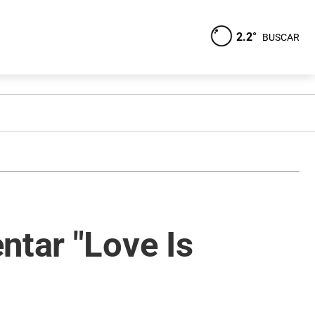
2.2°
BUSCAR
ntar "Love Is