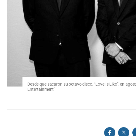
Desde que sacaron su octavo disco, “Love Is Like”, en agos
Entertainment”