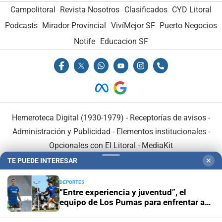
Campolitoral
Revista Nosotros
Clasificados
CYD Litoral
Podcasts
Mirador Provincial
VivíMejor SF
Puerto Negocios
Notife
Educacion SF
Hemeroteca Digital (1930-1979)
-
Receptorías de avisos
-
Administración y Publicidad
-
Elementos institucionales
-
Opcionales con El Litoral
-
MediaKit
TE PUEDE INTERESAR
✕
El Litoral es miembro de:
DEPORTES
“Entre experiencia y juventud”, el
equipo de Los Pumas para enfrentar a
Sudáfrica