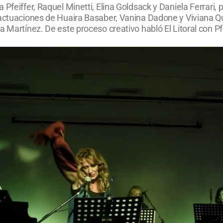
 Pfeiffer, Raquel Minetti, Elina Goldsack y Daniela Ferrar
 actuaciones de Huaira Basaber, Vanina Dadone y Viviana Q
a Martínez. De este proceso creativo habló El Litoral con P