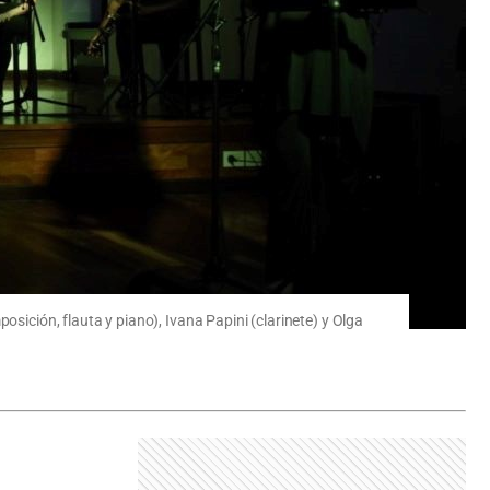
osición, flauta y piano), Ivana Papini (clarinete) y Olga