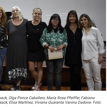
dsack, Olga Ponce Caballero, María Rosa Pfeiffer, Fabiana
sack, Elisa Martínez, Viviana Quaranta Vanina Dadone. Foto: