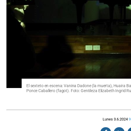
El sexteto en escena: Vanina Dadone (la muerta), Huaira Basa
Ponce Caballero (fagot). Foto: Gentileza Elizabeth Ingrid R
Lunes 3.6.2024
9