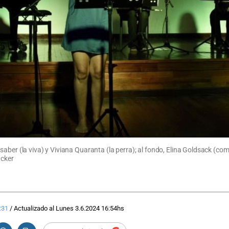
ber (la viva) y Viviana Quaranta (la perra); al fondo, Elina Goldsack (comp
ucker
:31
/
Actualizado al
Lunes 3.6.2024
16:54
hs