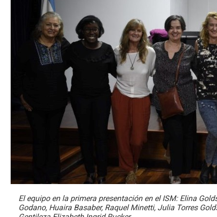
El equipo en la primera presentación en el ISM: Elina Gol
Godano, Huaira Basaber, Raquel Minetti, Julia Torres Gold
Gentileza Elizabeth Ingrid Rucker