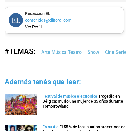
Redacción EL
contenidos@ellitoral.com
Ver Perfil
#TEMAS:
Arte Música Teatro
Show
Cine Series 
Además tenés que leer:
Festival de música electrónica
Tragedia en
Bélgica: murió una mujer de 35 años durante
Tomorrowland
En su día
El 55 % de los usuarios argentinos de