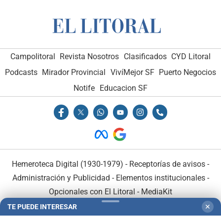
Campolitoral
Revista Nosotros
Clasificados
CYD Litoral
Podcasts
Mirador Provincial
VivíMejor SF
Puerto Negocios
Notife
Educacion SF
Hemeroteca Digital (1930-1979)
-
Receptorías de avisos
-
Administración y Publicidad
-
Elementos institucionales
-
Opcionales con El Litoral
-
MediaKit
TE PUEDE INTERESAR
✕
El Litoral es miembro de: