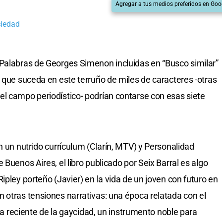
Agregar a tus medios preferidos en Goo
ciedad
 Palabras de Georges Simenon incluidas en “Busco similar”
o que suceda en este terruño de miles de caracteres -otras
l campo periodístico- podrían contarse con esas siete
n un nutrido currículum (Clarín, MTV) y Personalidad
 Buenos Aires, el libro publicado por Seix Barral es algo
ipley porteño (Javier) en la vida de un joven con futuro en
 otras tensiones narrativas: una época relatada con el
ria reciente de la gaycidad, un instrumento noble para