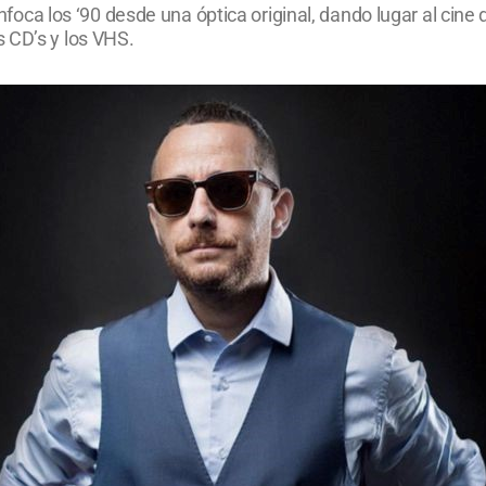
enfoca los ‘90 desde una óptica original, dando lugar al cine 
 CD’s y los VHS.