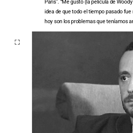
París”. “Me gustó (la película de Woody 
idea de que todo el tiempo pasado fue m
hoy son los problemas que teníamos a