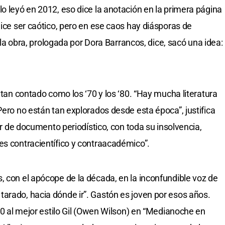
o leyó en 2012, eso dice la anotación en la primera página
Dice ser caótico, pero en ese caos hay diásporas de
De la obra, prologada por Dora Barrancos, dice, sacó una idea:
a tan contado como los ‘70 y los ‘80. “Hay mucha literatura
Pero no están tan explorados desde esta época”, justifica
lor de documento periodístico, con toda su insolvencia,
es contracientífico y contraacadémico”.
, con el apócope de la década, en la inconfundible voz de
arado, hacia dónde ir”. Gastón es joven por esos años.
‘60 al mejor estilo Gil (Owen Wilson) en “Medianoche en