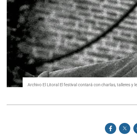
Archivo El Litoral El festival contará con charlas, talleres y 