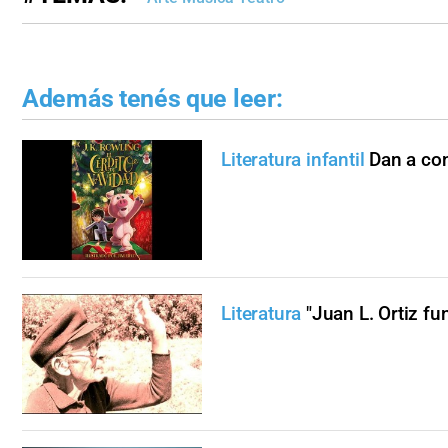
Además tenés que leer:
Literatura infantil
Dan a con
Literatura
"Juan L. Ortiz fu