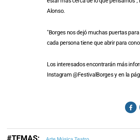
estar más cerca de lo que pensamos", re
Alonso.
"Borges nos dejó muchas puertas para a
cada persona tiene que abrir para conoc
Los interesados encontrarán más infor
Instagram @FestivalBorges y en la pá
#TEMAS:
Arte Música Teatro