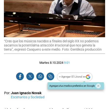
“Creo que los músicos nacidos a finales del siglo XX no podemos
sacarnos la potentísima atracción irracional que nos genera la
tierra”, expresó Casquero a este medio. Foto: Gentileza producción
Martes 8.10.2024
9:01
+ Agregar El Litoral en
Agregar a tus medios preferidos en Google
Por:
Juan Ignacio Novak
Escenarios y Sociedad