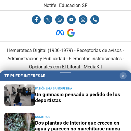
Notife
Educacion SF
Hemeroteca Digital (1930-1979)
-
Receptorías de avisos
-
Administración y Publicidad
-
Elementos institucionales
-
Opcionales con El Litoral
-
MediaKit
TE PUEDE INTERESAR
✕
El Litoral es miembro de:
PASIÓN LIGA SANTAFESINA
Un gimnasio pensado a pedido de los
deportistas
NOSOTROS
En Asociación con:
Dos plantas de interior que crecen en
agua y parecen no marchitarse nunca