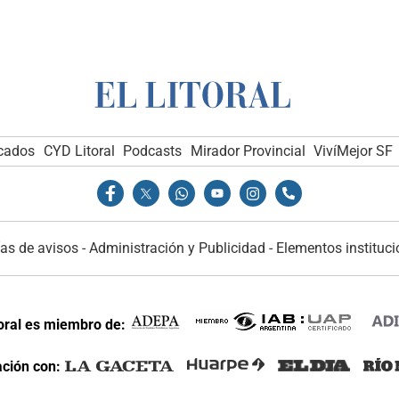
icados
CYD Litoral
Podcasts
Mirador Provincial
VivíMejor SF
as de avisos
-
Administración y Publicidad
-
Elementos instituci
toral es miembro de:
ción con: