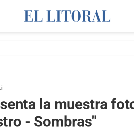
ti
senta la muestra fot
stro - Sombras"