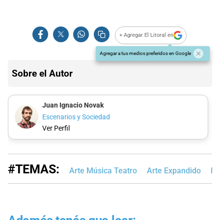
+ Agregar El Litoral en
Agregar a tus medios preferidos en Google
Sobre el Autor
Juan Ignacio Novak
Escenarios y Sociedad
Ver Perfil
#TEMAS:
Arte Música Teatro
Arte Expandido
Re