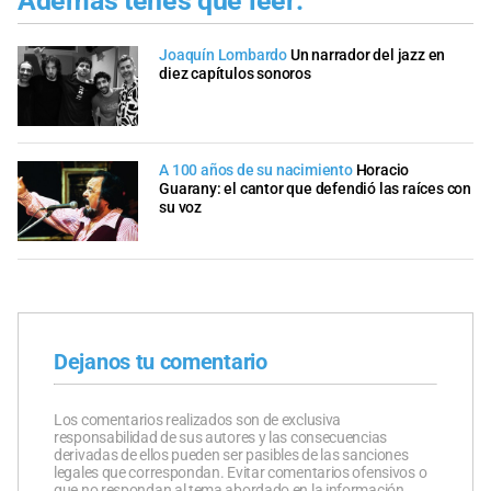
Además tenés que leer:
Joaquín Lombardo
Un narrador del jazz en
diez capítulos sonoros
A 100 años de su nacimiento
Horacio
Guarany: el cantor que defendió las raíces con
su voz
Dejanos tu comentario
Los comentarios realizados son de exclusiva
responsabilidad de sus autores y las consecuencias
derivadas de ellos pueden ser pasibles de las sanciones
legales que correspondan. Evitar comentarios ofensivos o
que no respondan al tema abordado en la información.