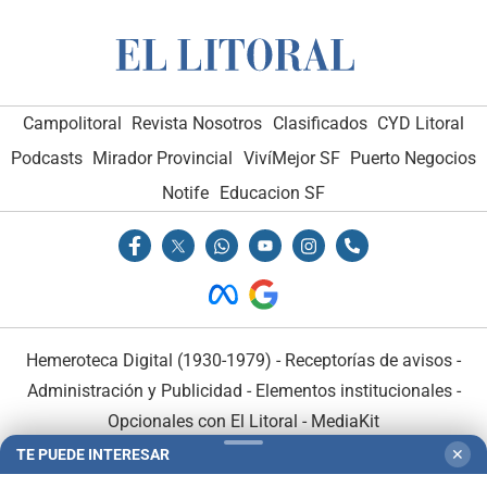
Campolitoral
Revista Nosotros
Clasificados
CYD Litoral
Podcasts
Mirador Provincial
VivíMejor SF
Puerto Negocios
Notife
Educacion SF
Hemeroteca Digital (1930-1979)
-
Receptorías de avisos
-
Administración y Publicidad
-
Elementos institucionales
-
Opcionales con El Litoral
-
MediaKit
TE PUEDE INTERESAR
✕
El Litoral es miembro de: