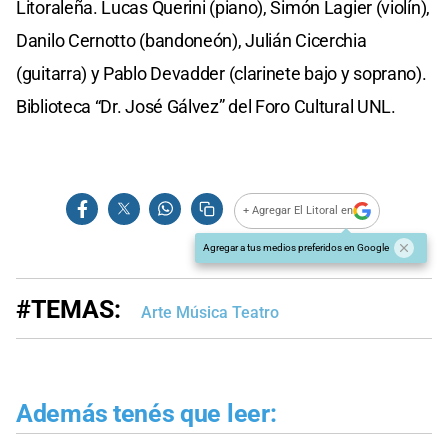
Litoraleña. Lucas Querini (piano), Simón Lagier (violín),
Danilo Cernotto (bandoneón), Julián Cicerchia
(guitarra) y Pablo Devadder (clarinete bajo y soprano).
Biblioteca “Dr. José Gálvez” del Foro Cultural UNL.
+ Agregar El Litoral en
Agregar a tus medios preferidos en Google
#TEMAS:
Arte Música Teatro
Además tenés que leer: