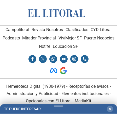
Campolitoral
Revista Nosotros
Clasificados
CYD Litoral
Podcasts
Mirador Provincial
VivíMejor SF
Puerto Negocios
Notife
Educacion SF
Hemeroteca Digital (1930-1979)
-
Receptorías de avisos
-
Administración y Publicidad
-
Elementos institucionales
-
Opcionales con El Litoral
-
MediaKit
TE PUEDE INTERESAR
✕
El Litoral es miembro de: