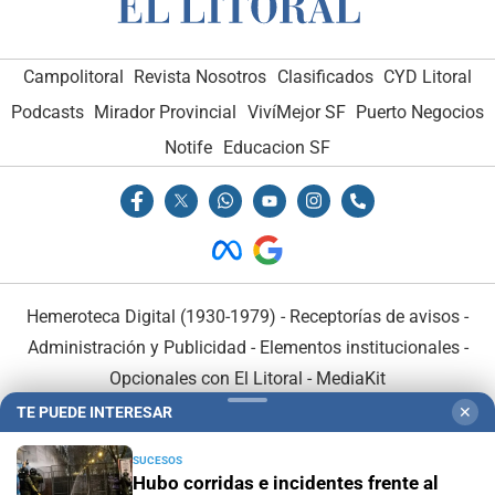
Campolitoral
Revista Nosotros
Clasificados
CYD Litoral
Podcasts
Mirador Provincial
VivíMejor SF
Puerto Negocios
Notife
Educacion SF
Hemeroteca Digital (1930-1979)
-
Receptorías de avisos
-
Administración y Publicidad
-
Elementos institucionales
-
Opcionales con El Litoral
-
MediaKit
TE PUEDE INTERESAR
✕
El Litoral es miembro de:
SUCESOS
Hubo corridas e incidentes frente al