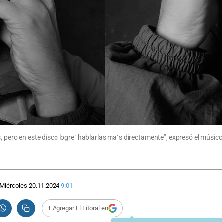
, pero en este disco logre´ hablarlas ma´s directamente”, expresó el músic
Miércoles 20.11.2024
9:01
+ Agregar El Litoral en