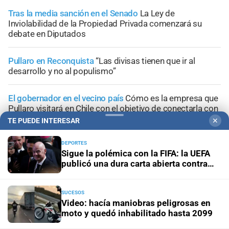
Tras la media sanción en el Senado
La Ley de
Inviolabilidad de la Propiedad Privada comenzará su
debate en Diputados
Pullaro en Reconquista
“Las divisas tienen que ir al
desarrollo y no al populismo”
El gobernador en el vecino país
Cómo es la empresa que
Pullaro visitará en Chile con el objetivo de conectarla con
Santa Fe
TE PUEDE INTERESAR
✕
DEPORTES
Rumbo a 2027
Se activa Lewandowski
Sigue la polémica con la FIFA: la UEFA
publicó una dura carta abierta contra
Infantino
SUCESOS
Video: hacía maniobras peligrosas en
+
Área Metropolitana
moto y quedó inhabilitado hasta 2099