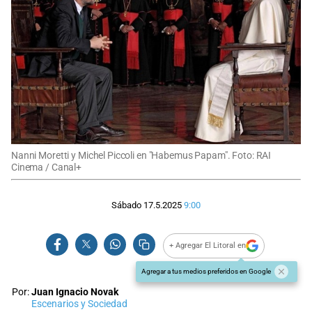
Nanni Moretti y Michel Piccoli en "Habemus Papam". Foto: RAI
Cinema / Canal+
Sábado 17.5.2025
9:00
+ Agregar El Litoral en
Agregar a tus medios preferidos en Google
Por:
Juan Ignacio Novak
Escenarios y Sociedad