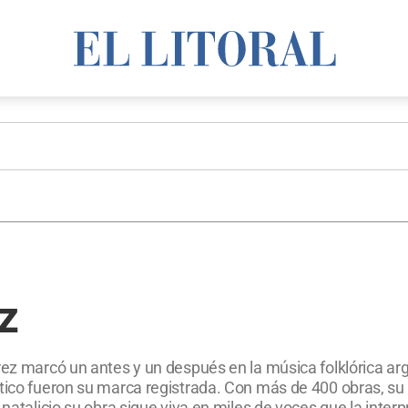
z
rez marcó un antes y un después en la música folklórica ar
stico fueron su marca registrada. Con más de 400 obras, su
 natalicio su obra sigue viva en miles de voces que la inte