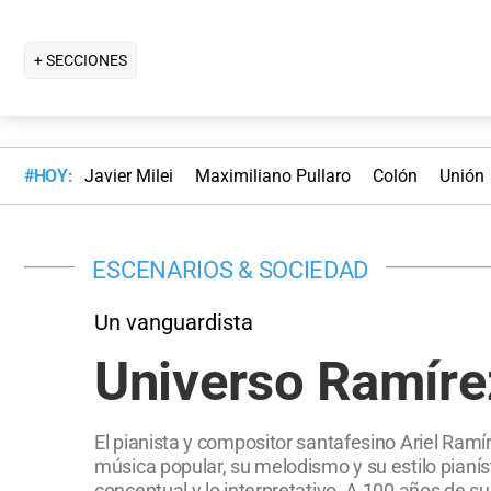
+ SECCIONES
#HOY:
Javier Milei
Maximiliano Pullaro
Colón
Unión
ESCENARIOS & SOCIEDAD
Un vanguardista
Universo Ramíre
El pianista y compositor santafesino Ariel Ramí
música popular, su melodismo y su estilo pianí
conceptual y lo interpretativo. A 100 años de su