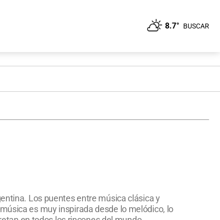
8.7°
BUSCAR
gentina. Los puentes entre música clásica y
 música es muy inspirada desde lo melódico, lo
rpretan en todos los rincones del mundo.