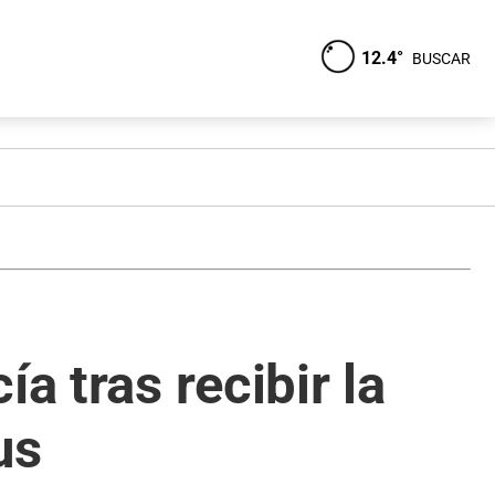
12.4°
BUSCAR
a tras recibir la
us