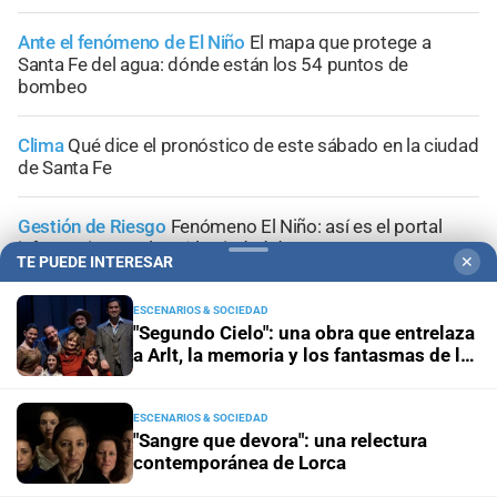
Ante el fenómeno de El Niño
El mapa que protege a
Santa Fe del agua: dónde están los 54 puntos de
bombeo
Clima
Qué dice el pronóstico de este sábado en la ciudad
de Santa Fe
Gestión de Riesgo
Fenómeno El Niño: así es el portal
informativo que lanzó la ciudad de Santa Fe
TE PUEDE INTERESAR
✕
ESCENARIOS & SOCIEDAD
"Segundo Cielo": una obra que entrelaza
a Arlt, la memoria y los fantasmas de la
inundación
+
Sucesos
ESCENARIOS & SOCIEDAD
"Sangre que devora": una relectura
contemporánea de Lorca