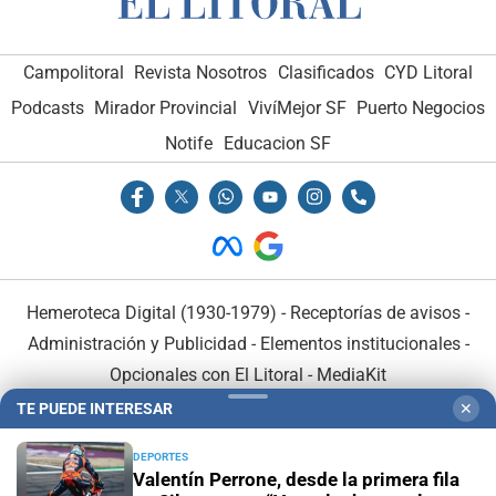
Campolitoral
Revista Nosotros
Clasificados
CYD Litoral
Podcasts
Mirador Provincial
VivíMejor SF
Puerto Negocios
Notife
Educacion SF
Hemeroteca Digital (1930-1979)
-
Receptorías de avisos
-
Administración y Publicidad
-
Elementos institucionales
-
Opcionales con El Litoral
-
MediaKit
TE PUEDE INTERESAR
✕
El Litoral es miembro de:
DEPORTES
Valentín Perrone, desde la primera fila