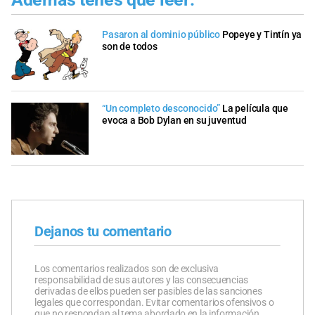
Pasaron al dominio público
Popeye y Tintín ya
son de todos
“Un completo desconocido”
La película que
evoca a Bob Dylan en su juventud
Dejanos tu comentario
Los comentarios realizados son de exclusiva
responsabilidad de sus autores y las consecuencias
derivadas de ellos pueden ser pasibles de las sanciones
legales que correspondan. Evitar comentarios ofensivos o
que no respondan al tema abordado en la información.