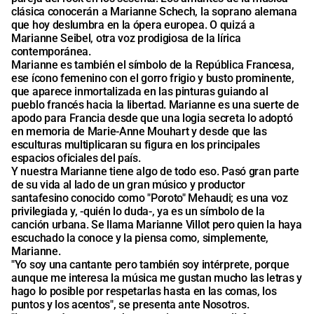
clásica conocerán a Marianne Schech, la soprano alemana
que hoy deslumbra en la ópera europea. O quizá a
Marianne Seibel, otra voz prodigiosa de la lírica
contemporánea.
Marianne es también el símbolo de la República Francesa,
ese ícono femenino con el gorro frigio y busto prominente,
que aparece inmortalizada en las pinturas guiando al
pueblo francés hacia la libertad. Marianne es una suerte de
apodo para Francia desde que una logia secreta lo adoptó
en memoria de Marie-Anne Mouhart y desde que las
esculturas multiplicaran su figura en los principales
espacios oficiales del país.
Y nuestra Marianne tiene algo de todo eso. Pasó gran parte
de su vida al lado de un gran músico y productor
santafesino conocido como "Poroto" Mehaudi; es una voz
privilegiada y, -quién lo duda-, ya es un símbolo de la
canción urbana. Se llama Marianne Villot pero quien la haya
escuchado la conoce y la piensa como, simplemente,
Marianne.
"Yo soy una cantante pero también soy intérprete, porque
aunque me interesa la música me gustan mucho las letras y
hago lo posible por respetarlas hasta en las comas, los
puntos y los acentos", se presenta ante Nosotros.