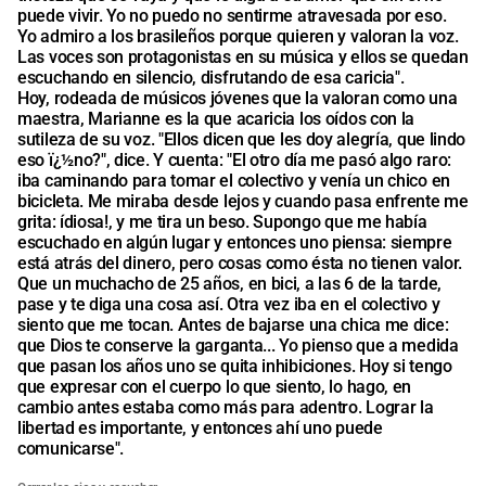
puede vivir. Yo no puedo no sentirme atravesada por eso.
Yo admiro a los brasileños porque quieren y valoran la voz.
Las voces son protagonistas en su música y ellos se quedan
escuchando en silencio, disfrutando de esa caricia".
Hoy, rodeada de músicos jóvenes que la valoran como una
maestra, Marianne es la que acaricia los oídos con la
sutileza de su voz. "Ellos dicen que les doy alegría, que lindo
eso ï¿½no?", dice. Y cuenta: "El otro día me pasó algo raro:
iba caminando para tomar el colectivo y venía un chico en
bicicleta. Me miraba desde lejos y cuando pasa enfrente me
grita: ídiosa!, y me tira un beso. Supongo que me había
escuchado en algún lugar y entonces uno piensa: siempre
está atrás del dinero, pero cosas como ésta no tienen valor.
Que un muchacho de 25 años, en bici, a las 6 de la tarde,
pase y te diga una cosa así. Otra vez iba en el colectivo y
siento que me tocan. Antes de bajarse una chica me dice:
que Dios te conserve la garganta... Yo pienso que a medida
que pasan los años uno se quita inhibiciones. Hoy si tengo
que expresar con el cuerpo lo que siento, lo hago, en
cambio antes estaba como más para adentro. Lograr la
libertad es importante, y entonces ahí uno puede
comunicarse".