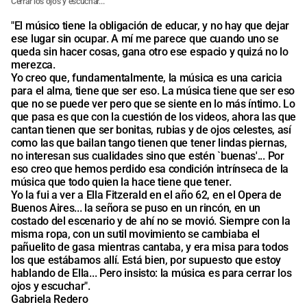
Cerrar los ojos y escuchar...
"El músico tiene la obligación de educar, y no hay que dejar
ese lugar sin ocupar. A mí me parece que cuando uno se
queda sin hacer cosas, gana otro ese espacio y quizá no lo
merezca.
Yo creo que, fundamentalmente, la música es una caricia
para el alma, tiene que ser eso. La música tiene que ser eso
que no se puede ver pero que se siente en lo más íntimo. Lo
que pasa es que con la cuestión de los videos, ahora las que
cantan tienen que ser bonitas, rubias y de ojos celestes, así
como las que bailan tango tienen que tener lindas piernas,
no interesan sus cualidades sino que estén `buenas'... Por
eso creo que hemos perdido esa condición intrínseca de la
música que todo quien la hace tiene que tener.
Yo la fui a ver a Ella Fitzerald en el año 62, en el Opera de
Buenos Aires... la señora se puso en un rincón, en un
costado del escenario y de ahí no se movió. Siempre con la
misma ropa, con un sutil movimiento se cambiaba el
pañuelito de gasa mientras cantaba, y era misa para todos
los que estábamos allí. Está bien, por supuesto que estoy
hablando de Ella... Pero insisto: la música es para cerrar los
ojos y escuchar".
Gabriela Redero