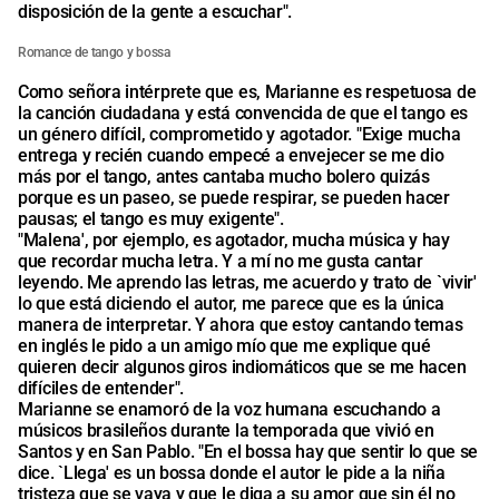
disposición de la gente a escuchar".
Romance de tango y bossa
Como señora intérprete que es, Marianne es respetuosa de
la canción ciudadana y está convencida de que el tango es
un género difícil, comprometido y agotador. "Exige mucha
entrega y recién cuando empecé a envejecer se me dio
más por el tango, antes cantaba mucho bolero quizás
porque es un paseo, se puede respirar, se pueden hacer
pausas; el tango es muy exigente".
"Malena', por ejemplo, es agotador, mucha música y hay
que recordar mucha letra. Y a mí no me gusta cantar
leyendo. Me aprendo las letras, me acuerdo y trato de `vivir'
lo que está diciendo el autor, me parece que es la única
manera de interpretar. Y ahora que estoy cantando temas
en inglés le pido a un amigo mío que me explique qué
quieren decir algunos giros indiomáticos que se me hacen
difíciles de entender".
Marianne se enamoró de la voz humana escuchando a
músicos brasileños durante la temporada que vivió en
Santos y en San Pablo. "En el bossa hay que sentir lo que se
dice. `Llega' es un bossa donde el autor le pide a la niña
tristeza que se vaya y que le diga a su amor que sin él no