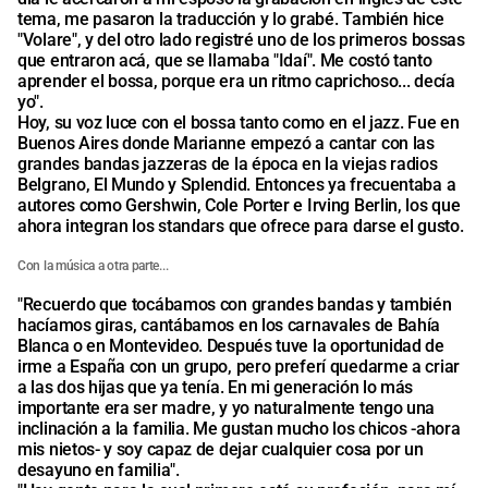
tema, me pasaron la traducción y lo grabé. También hice
"Volare", y del otro lado registré uno de los primeros bossas
que entraron acá, que se llamaba "Idaí". Me costó tanto
aprender el bossa, porque era un ritmo caprichoso... decía
yo".
Hoy, su voz luce con el bossa tanto como en el jazz. Fue en
Buenos Aires donde Marianne empezó a cantar con las
grandes bandas jazzeras de la época en la viejas radios
Belgrano, El Mundo y Splendid. Entonces ya frecuentaba a
autores como Gershwin, Cole Porter e Irving Berlin, los que
ahora integran los standars que ofrece para darse el gusto.
Con la música a otra parte...
"Recuerdo que tocábamos con grandes bandas y también
hacíamos giras, cantábamos en los carnavales de Bahía
Blanca o en Montevideo. Después tuve la oportunidad de
irme a España con un grupo, pero preferí quedarme a criar
a las dos hijas que ya tenía. En mi generación lo más
importante era ser madre, y yo naturalmente tengo una
inclinación a la familia. Me gustan mucho los chicos -ahora
mis nietos- y soy capaz de dejar cualquier cosa por un
desayuno en familia".