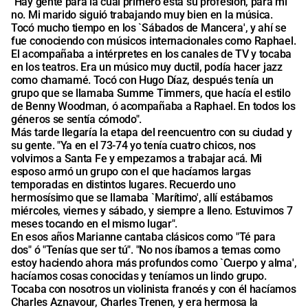
"Hay gente para la cual primero está su profesión, para mí
no. Mi marido siguió trabajando muy bien en la música.
Tocó mucho tiempo en los `Sábados de Mancera', y ahí se
fue conociendo con músicos internacionales como Raphael.
El acompañaba a intérpretes en los canales de TV y tocaba
en los teatros. Era un músico muy ductil, podía hacer jazz
como chamamé. Tocó con Hugo Díaz, después tenía un
grupo que se llamaba Summe Timmers, que hacía el estilo
de Benny Woodman, ó acompañaba a Raphael. En todos los
géneros se sentía cómodo".
Más tarde llegaría la etapa del reencuentro con su ciudad y
su gente. "Ya en el 73-74 yo tenía cuatro chicos, nos
volvimos a Santa Fe y empezamos a trabajar acá. Mi
esposo armó un grupo con el que hacíamos largas
temporadas en distintos lugares. Recuerdo uno
hermosísimo que se llamaba `Marítimo', allí estábamos
miércoles, viernes y sábado, y siempre a lleno. Estuvimos 7
meses tocando en el mismo lugar".
En esos años Marianne cantaba clásicos como "Té para
dos" ó "Tenías que ser tú". "No nos íbamos a temas como
estoy haciendo ahora más profundos como `Cuerpo y alma',
hacíamos cosas conocidas y teníamos un lindo grupo.
Tocaba con nosotros un violinista francés y con él hacíamos
Charles Aznavour, Charles Trenen, y era hermosa la