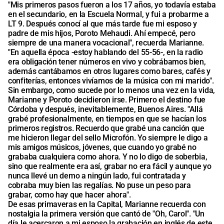
"Mis primeros pasos fueron a los 17 años, yo todavía estaba
en el secundario, en la Escuela Normal, y fui a probarme a
LT 9. Después conocí al que más tarde fue mi esposo y
padre de mis hijos, Poroto Mehaudi. Ahí empecé, pero
siempre de una manera vocacional", recuerda Marianne.
"En aquella época -estoy hablando del 55-56-, en la radio
era obligación tener números en vivo y cobrábamos bien,
además cantábamos en otros lugares como bares, cafés y
confiterías, entonces vivíamos de la música con mi marido".
Sin embargo, como sucede por lo menos una vez en la vida,
Marianne y Poroto decidieron irse. Primero el destino fue
Córdoba y después, inevitablemente, Buenos Aires. "Allá
grabé profesionalmente, en tiempos en que se hacían los
primeros registros. Recuerdo que grabé una canción que
me hicieron llegar del sello Microfón. Yo siempre le digo a
mis amigos músicos, jóvenes, que cuando yo grabé no
grababa cualquiera como ahora. Y no lo digo de soberbia,
sino que realmente era así, grabar no era fácil y aunque yo
nunca llevé un demo a ningún lado, fui contratada y
cobraba muy bien las regalías. No puse un peso para
grabar, como hay que hacer ahora".
De esas primaveras en la Capital, Marianne recuerda con
nostalgia la primera versión que cantó de "Oh, Carol". "Un
día le acercaron a mi esposo la grabación en inglés de este