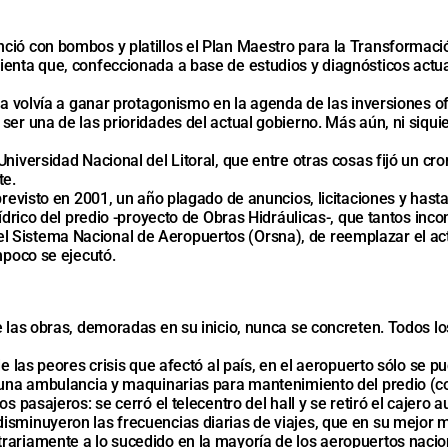
ció con bombos y platillos el Plan Maestro para la Transformació
ienta que, confeccionada a base de estudios y diagnósticos actua
ea volvía a ganar protagonismo en la agenda de las inversiones of
ser una de las prioridades del actual gobierno. Más aún, ni siqu
Universidad Nacional del Litoral, que entre otras cosas fijó un c
te.
a previsto en 2001, un año plagado de anuncios, licitaciones y h
ídrico del predio -proyecto de Obras Hidráulicas-, que tantos inco
 Sistema Nacional de Aeropuertos (Orsna), de reemplazar el act
mpoco se ejecutó.
ue las obras, demoradas en su inicio, nunca se concreten. Todos 
de las peores crisis que afectó al país, en el aeropuerto sólo se
ó una ambulancia y maquinarias para mantenimiento del predio (c
os pasajeros: se cerró el telecentro del hall y se retiró el cajer
isminuyeron las frecuencias diarias de viajes, que en su mejor m
rariamente a lo sucedido en la mayoría de los aeropuertos nacio