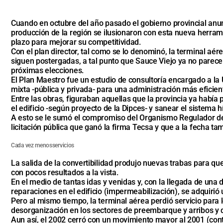
Cuando en octubre del año pasado el gobierno provincial anun
producción de la región se ilusionaron con esta nueva herram
plazo para mejorar su competitividad.
Con el plan director, tal como se lo denominó, la terminal aér
siguen postergadas, a tal punto que Sauce Viejo ya no parece 
próximas elecciones.
El Plan Maestro fue un estudio de consultoría encargado a la 
mixta -pública y privada- para una administración más eficien
Entre las obras, figuraban aquellas que la provincia ya habí
el edificio -según proyecto de la Dipces- y sanear el sistema h
A esto se le sumó el compromiso del Organismo Regulador del
licitación pública que ganó la firma Tecsa y que a la fecha ta
Cada vez menosservicios
La salida de la convertibilidad produjo nuevas trabas para q
con pocos resultados a la vista.
En el medio de tantas idas y venidas y, con la llegada de una 
reparaciones en el edificio (impermeabilización), se adquiri
Pero al mismo tiempo, la terminal aérea perdió servicio para l
desorganización en los sectores de preembarque y arribos y d
Aun así, el 2002 cerró con un movimiento mayor al 2001 (cont