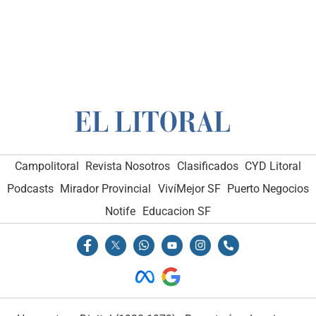
Campolitoral
Campolitoral
Revista Nosotros
Revista Nosotros
Clasificados
Clasificados
CYD Litoral
CYD Litoral
Podcasts
Podcasts
Mirador Provincial
Mirador Provincial
VivíMejor SF
VivíMejor SF
Puerto Negocios
Puerto Negocios
Notife
Notife
Educacion SF
Educacion SF