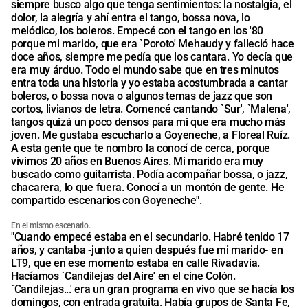
siempre busco algo que tenga sentimientos: la nostalgia, el
dolor, la alegría y ahí entra el tango, bossa nova, lo
melódico, los boleros. Empecé con el tango en los '80
porque mi marido, que era `Poroto' Mehaudy y falleció hace
doce años, siempre me pedía que los cantara. Yo decía que
era muy árduo. Todo el mundo sabe que en tres minutos
entra toda una historia y yo estaba acostumbrada a cantar
boleros, o bossa nova o algunos temas de jazz que son
cortos, livianos de letra. Comencé cantando `Sur', `Malena',
tangos quizá un poco densos para mi que era mucho más
joven. Me gustaba escucharlo a Goyeneche, a Floreal Ruíz.
A esta gente que te nombro la conocí de cerca, porque
vivimos 20 años en Buenos Aires. Mi marido era muy
buscado como guitarrista. Podía acompañar bossa, o jazz,
chacarera, lo que fuera. Conocí a un montón de gente. He
compartido escenarios con Goyeneche".
En el mismo escenario.
"Cuando empecé estaba en el secundario. Habré tenido 17
años, y cantaba -junto a quien después fue mi marido- en
LT9, que en ese momento estaba en calle Rivadavia.
Hacíamos `Candilejas del Aire' en el cine Colón.
`Candilejas...' era un gran programa en vivo que se hacía los
domingos, con entrada gratuita. Había grupos de Santa Fe,