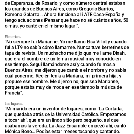
de Esperanza, de Rosario, y como número central estaban
los grandes de Buenos Aires, como Gregorio Barrios,
Ramona Galarza... Ahora funciona allí ATE Casa-España y
tengo actuaciones íPensar que hace no sé cuántos años, 50
o más, yo canté en el mismo lugar!".
El nombre.
"No siempre fui Marianne. Yo me llamo Elsa Villot y cuando
fui a LT9 no sabía cómo llamarme. Nunca tuve berretines de
tapa de revista. Un muchacho me dijo que me llame Dinah,
que era el nombre de un tema musical muy conocido en
ese tiempo. Seguí llamándome así y cuando fuimos a
Buenos Aires, me dijeron que cambie el nombre y no sabía
cuál ponerme. Recién tenía a Mariana, mi primera hija, y
propuse ese nombre. Me dijeron no, que sea Marianne,
porque estaba muy de moda en ese tiempo la música de
Francia".
Los lugares.
"Mi marido era un inventor de lugares, como `La Cortada',
que quedaba atrás de la Universidad Católica. Empezamos
a tocar ahí, que era un lindo sitio pero pequeño, así que
usábamos la vereda. La Jazz Ensamble empezó ahí, cantó
Mónica Bono... Podías estar meses tocando y cantando.