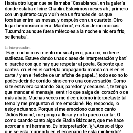
Había otro lugar que se llamaba `Casablanca', en la galería
donde estaba el cine Chaplin. Estuvimos meses ahí, primero
con un quinteto cuyo violín era un francés de los que
tocaban entre las mesas, y después con un cuarteto. Otro
lugar hermosísimo era `Marítimo', en San Jerónimo casi
Tucumán: aunque fuera miércoles a la noche e hiciera frío,
se llenaba".
La interpretación.
"Hay mucho movimiento musical pero, para mi, no tiene
sutilezas. Estuve dando unas clases de interpretación y batí
el parche con que hay que respetar al poeta. Suponte que
cantes `cruel en el cartel/la propaganda manda cruel en el
cartel/ y en el fetiche de un afiche de papel...', todo eso no lo
podés decir de corrido, sino como una conversación. Como
si te estuviera cantando `Sur, paredón y después...', te tengo
que mandar el mensaje, sentir lo que salga del corazón o de
más abajo. Muchas veces me dicen: ícómo interpretaste tal
tema! y me preguntan si me emocioné. No, respondo, lo
estoy actuando. Porque si me emociono cuando canto
`Adiós Nonino', me pongo a llorar y no lo puedo cantar. O
como cuando canto algo de Eladia Blázquez, que me hace
acordar a mi hermano. Es interpretación. ï¿½Acaso el tipo
que se está muriendo en el escenario te está mintiendo?