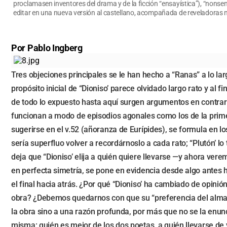
proclamasen inventores del drama y de la ficción “ensayística”), “nonsen
editar en una nueva versión al castellano, acompañada de reveladoras n
Por Pablo Ingberg
Tres objeciones principales se le han hecho a “Ranas” a lo larg
propósito inicial de “Dioniso’ parece olvidado largo rato y a
de todo lo expuesto hasta aquí surgen argumentos en contrario
funcionan a modo de episodios agonales como los de la primer
sugerirse en el v.52 (añoranza de Eurípides), se formula en l
sería superfluo volver a recordárnoslo a cada rato; “Plutón’ 
deja que “Dioniso’ elija a quién quiere llevarse —y ahora ver
en perfecta simetría, se pone en evidencia desde algo antes 
el final hacia atrás. ¿Por qué “Dioniso’ ha cambiado de opini
obra? ¿Debemos quedarnos con que su “preferencia del alma”
la obra sino a una razón profunda, por más que no se la enunci
misma: quién es mejor de los dos poetas, a quién llevarse de v