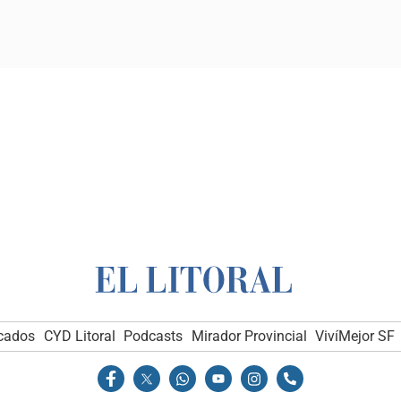
icados
CYD Litoral
Podcasts
Mirador Provincial
VivíMejor SF