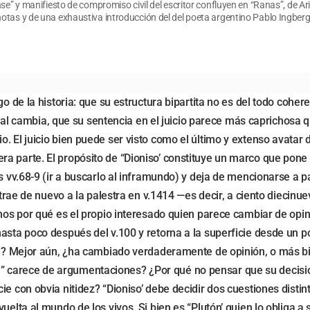
se” y manifiesto de compromiso civil del escritor confluyen en “Ranas”, de A
otas y de una exhaustiva introducción del del poeta argentino Pablo Ingberg
o de la historia: que su estructura bipartita no es del todo cohere
l final cambia, que su sentencia en el juicio parece más capricho
. El juicio bien puede ser visto como el último y extenso avatar
a parte. El propósito de “Dioniso’ constituye un marco que pone 
os vv.68-9 (ir a buscarlo al inframundo) y deja de mencionarse a p
lo trae de nuevo a la palestra en v.1414 —es decir, a ciento dieci
emos por qué es el propio interesado quien parece cambiar de opin
hasta poco después del v.100 y retorna a la superficie desde un 
ón? Mejor aún, ¿ha cambiado verdaderamente de opinión, o más bien
 carece de argumentaciones? ¿Por qué no pensar que su decisión
e con obvia nitidez? “Dioniso’ debe decidir dos cuestiones distint
uelta al mundo de los vivos. Si bien es “Plutón’ quien lo obliga 