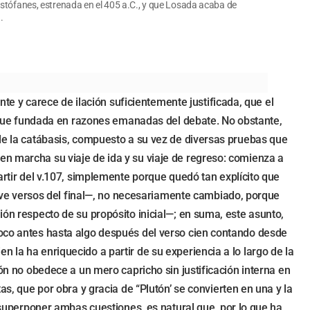
ristófanes, estrenada en el 405 a.C., y que Losada acaba de
.
nte y carece de ilación suficientemente justificada, que el
sa que fundada en razones emanadas del debate. No obstante,
 de la catábasis, compuesto a su vez de diversas pruebas que
en marcha su viaje de ida y su viaje de regreso: comienza a
artir del v.107, simplemente porque quedó tan explícito que
nueve versos del final—, no necesariamente cambiado, porque
ión respecto de su propósito inicial—; en suma, este asunto,
poco antes hasta algo después del verso cien contando desde
 la ha enriquecido a partir de su experiencia a lo largo de la
 no obedece a un mero capricho sin justificación interna en
as, que por obra y gracia de “Plutón’ se convierten en una y la
a superponer ambas cuestiones, es natural que, por lo que ha