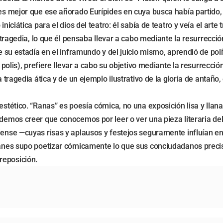
 es mejor que ese añorado Eurípides en cuya busca había partido,
niciática para el dios del teatro: él sabía de teatro y veía el art
la tragedia, lo que él pensaba llevar a cabo mediante la resurrecc
de su estadía en el inframundo y del juicio mismo, aprendió de po
la polis), prefiere llevar a cabo su objetivo mediante la resurrec
a tragedia ática y de un ejemplo ilustrativo de la gloria de antaño
stético. “Ranas” es poesía cómica, no una exposición lisa y llana 
podemos creer que conocemos por leer o ver una pieza literaria 
iense —cuyas risas y aplausos y festejos seguramente influían en
ófanes supo poetizar cómicamente lo que sus conciudadanos precis
reposición.