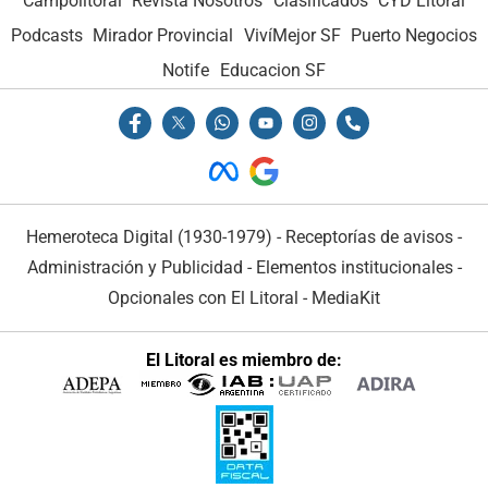
Campolitoral
Revista Nosotros
Clasificados
CYD Litoral
Podcasts
Mirador Provincial
VivíMejor SF
Puerto Negocios
Notife
Educacion SF
Hemeroteca Digital (1930-1979)
-
Receptorías de avisos
-
Administración y Publicidad
-
Elementos institucionales
-
Opcionales con El Litoral
-
MediaKit
El Litoral es miembro de: