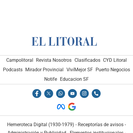
Campolitoral
Revista Nosotros
Clasificados
CYD Litoral
Podcasts
Mirador Provincial
VivíMejor SF
Puerto Negocios
Notife
Educacion SF
Hemeroteca Digital (1930-1979)
-
Receptorías de avisos
-
Administración y Publicidad
-
Elementos institucionales
-