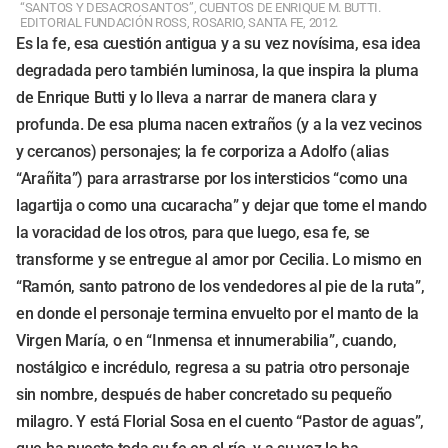
“SANTOS Y DESACROSANTOS”, CUENTOS DE ENRIQUE M. BUTTI.
EDITORIAL FUNDACIÓN ROSS, ROSARIO, SANTA FE, 2012.
Es la fe, esa cuestión antigua y a su vez novísima, esa idea
degradada pero también luminosa, la que inspira la pluma
de Enrique Butti y lo lleva a narrar de manera clara y
profunda. De esa pluma nacen extraños (y a la vez vecinos
y cercanos) personajes; la fe corporiza a Adolfo (alias
“Arañita”) para arrastrarse por los intersticios “como una
lagartija o como una cucaracha” y dejar que tome el mando
la voracidad de los otros, para que luego, esa fe, se
transforme y se entregue al amor por Cecilia. Lo mismo en
“Ramón, santo patrono de los vendedores al pie de la ruta”,
en donde el personaje termina envuelto por el manto de la
Virgen María, o en “Inmensa et innumerabilia”, cuando,
nostálgico e incrédulo, regresa a su patria otro personaje
sin nombre, después de haber concretado su pequeño
milagro. Y está Florial Sosa en el cuento “Pastor de aguas”,