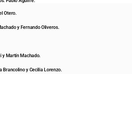
os. Pablo Aguirre.
l Otero.
 Machado y Fernando Oliveros.
li y Martín Machado.
a Brancolino y Cecilia Lorenzo.