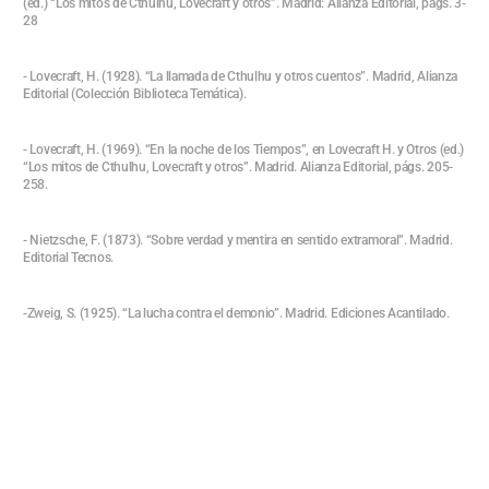
(ed.) “Los mitos de Cthulhu, Lovecraft y otros”. Madrid: Alianza Editorial, págs. 3-
28
- Lovecraft, H. (1928). “La llamada de Cthulhu y otros cuentos”. Madrid, Alianza
Editorial (Colección Biblioteca Temática).
- Lovecraft, H. (1969). “En la noche de los Tiempos”, en Lovecraft H. y Otros (ed.)
“Los mitos de Cthulhu, Lovecraft y otros”. Madrid. Alianza Editorial, págs. 205-
258.
- Nietzsche, F. (1873). “Sobre verdad y mentira en sentido extramoral”. Madrid.
Editorial Tecnos.
-Zweig, S. (1925). “La lucha contra el demonio”. Madrid. Ediciones Acantilado.