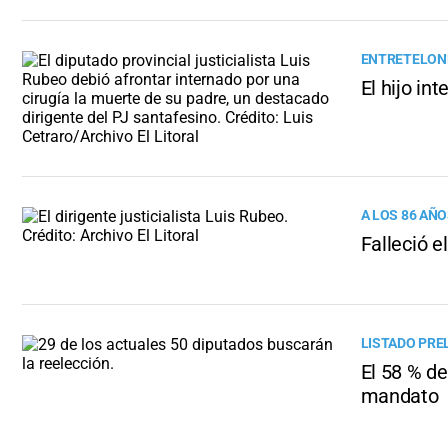
ENTRETELONE
El hijo in
A LOS 86 AÑ
Falleció e
LISTADO PRE
El 58 % d
mandato