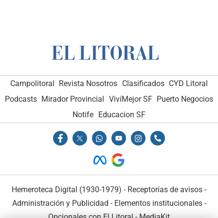
Campolitoral
Revista Nosotros
Clasificados
CYD Litoral
Podcasts
Mirador Provincial
VivíMejor SF
Puerto Negocios
Notife
Educacion SF
Hemeroteca Digital (1930-1979)
-
Receptorías de avisos
-
Administración y Publicidad
-
Elementos institucionales
-
Opcionales con El Litoral
-
MediaKit