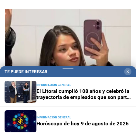
TE PUEDE INTERESAR
✕
INFORMACIÓN GENERAL
El Litoral cumplió 108 años y celebró la
trayectoria de empleados que son parte
Se investiga
Crimen en Chaco: qué determinó la
de su historia
pericia psiquiátrica a Victoria Cantero
INFORMACIÓN GENERAL
Horóscopo de hoy 9 de agosto de 2026
Inauguran sala
Fijaron la primera audiencia penal en el
nuevo edificio Anexo de los Tribunales de Santa Fe