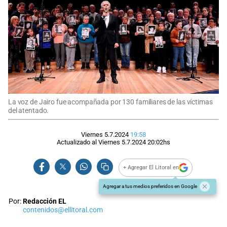
La voz de Jairo fue acompañada por 130 familiares de las víctimas
del atentado.
Viernes 5.7.2024
19:58
Actualizado al
Viernes 5.7.2024
20:02
hs
+ Agregar El Litoral en
Agregar a tus medios preferidos en Google
Por:
Redacción EL
contenidos@ellitoral.com