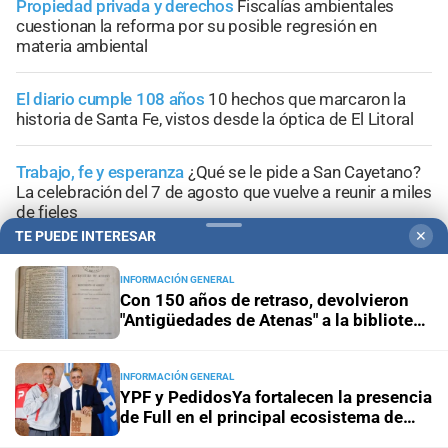
Propiedad privada y derechos
Fiscalías ambientales
cuestionan la reforma por su posible regresión en
materia ambiental
El diario cumple 108 años
10 hechos que marcaron la
historia de Santa Fe, vistos desde la óptica de El Litoral
Trabajo, fe y esperanza
¿Qué se le pide a San Cayetano?
La celebración del 7 de agosto que vuelve a reunir a miles
de fieles
TE PUEDE INTERESAR
✕
INFORMACIÓN GENERAL
Con 150 años de retraso, devolvieron
"Antigüedades de Atenas" a la biblioteca
de Kiama
INFORMACIÓN GENERAL
YPF y PedidosYa fortalecen la presencia
de Full en el principal ecosistema de
delivery del país