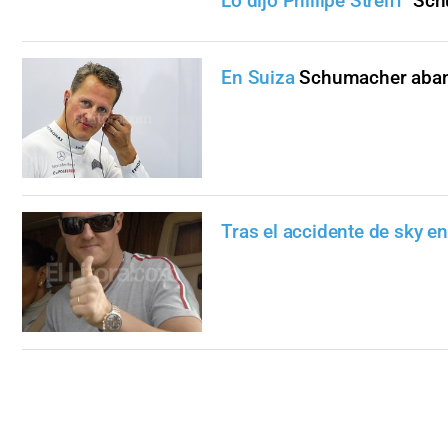
Lo dijo Phillipe Streiff
"Sch
En Suiza
Schumacher aband
Tras el accidente de sky e