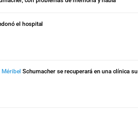
umacher, con problemas de memoria y habla"
onó el hospital
n Méribel
Schumacher se recuperará en una clínica su